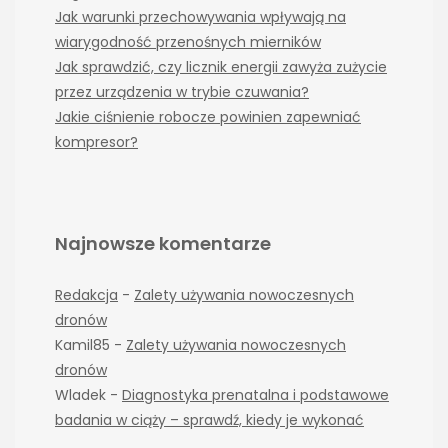
Jak warunki przechowywania wpływają na
wiarygodność przenośnych mierników
Jak sprawdzić, czy licznik energii zawyża zużycie
przez urządzenia w trybie czuwania?
Jakie ciśnienie robocze powinien zapewniać
kompresor?
Najnowsze komentarze
Redakcja
-
Zalety używania nowoczesnych
dronów
Kamil85
-
Zalety używania nowoczesnych
dronów
Wladek
-
Diagnostyka prenatalna i podstawowe
badania w ciąży – sprawdź, kiedy je wykonać