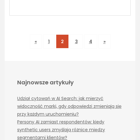
«
1
2
3
4
»
Najnowsze artykuły
Udział cytowań w AI Search: jak mierzyć
widoczność marki, gdy odpowiedzi zmieniają się
przy każdym uruchomieniu?
Persony AI zamiast respondentów: kiedy
synthetic users zmyślają różnice między
segmentami klientów?