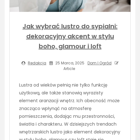
Jak wybrać lustro do sypialni:
dekoracyjny akcent w stylu
boho, glamour i loft
Redakcja
25 Marca, 2025
Dom I Ogród
Article
Lustra od wieków pełnią nie tylko funkcję
użytkową, ale także stanowią wyrazisty
element aranżacji wnętrz. Ich obecność może
znacząco wpłynąć na atmosferę
pomieszczenia, dodając mu przestronności,
światła i charakteru. W dzisiejszych trendach
wnętrzarskich lustro jako element dekoracyjny
w stylu boho, glamour czy loft staje się