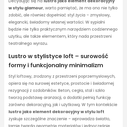
Decydując się na
lustro jako element dekoracyjny
w stylu glamour
, warto pamiętać, że ma ono nie tylko
zdobić, ale również dopełniać styl życia – zmysłowy,
elegancki, świadomy własnej wartości. W sypialni
będzie nie tylko praktycznym narzędziem codziennego
użytku, ale także elementem, który nada przestrzeni
teatralnego wyrazu.
Lustro w stylistyce loft – surowość
formy i funkcjonalny minimalizm
Styl loftowy, zrodzony z przestrzeni poprzemysłowych,
opiera się na surowej estetyce, prostocie i świadomej
rezygnacji z ozdobników. Beton, cegła, stal i szkło
tworzą podstawę aranżacji, a dodatki pełnią funkcję
zarówno dekoracyjną, jak i użytkową. W tym kontekście
lustro jako element dekoracyjny w stylu loft
zyskuje szczególne znaczenie – wprowadza światło,
łamie twardą geometrię materiałów i jednocześnie