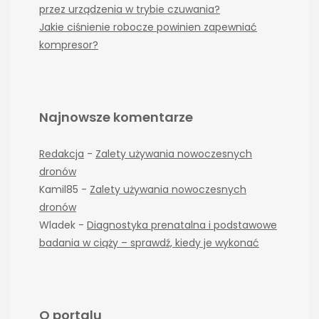
przez urządzenia w trybie czuwania?
Jakie ciśnienie robocze powinien zapewniać
kompresor?
Najnowsze komentarze
Redakcja
-
Zalety używania nowoczesnych
dronów
Kamil85
-
Zalety używania nowoczesnych
dronów
Wladek
-
Diagnostyka prenatalna i podstawowe
badania w ciąży – sprawdź, kiedy je wykonać
O portalu