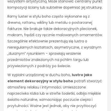
wszystkim artystyczną. Może stanowić centralny punkt
kompozycji ściany lub subtelnie dopełniać jej strukturę.
Ramy luster w stylu boho często wykonane są z
drewna, rattanu, wikliny lub metalu o postarzanej
fakturze. Nie brakuje także dekoracyjnych plecionek,
makram, frędzli czy ręcznie malowanych ornamentów.
Szczególnie efektownie prezentują się lustra o
nieregularnych kształtach, asymetryczne, z wyraźnym
„dusznym” rysunkiem – sprawiają wrażenie
przedmiotów znalezionych na pchlim targu lub
przywiezionych z podróży po świecie.
W sypialni urządzonej w duchu boho,
lustro jako
element dekoracyjny w stylu boho
potrafi stworzyć
atmosferę relaksu i intymności. Umieszczone
naprzeciwko łóżka lub w strefie toaletki, odbija miękkie
światło naturalne, wzmacniając poczucie ciepła i
przytulności. Ważne jest jednak, aby nie przytłoczyć