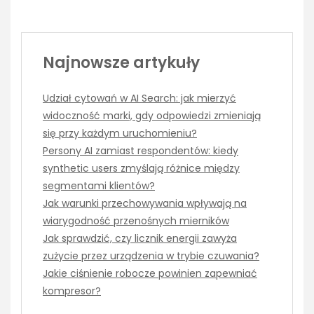
Najnowsze artykuły
Udział cytowań w AI Search: jak mierzyć
widoczność marki, gdy odpowiedzi zmieniają
się przy każdym uruchomieniu?
Persony AI zamiast respondentów: kiedy
synthetic users zmyślają różnice między
segmentami klientów?
Jak warunki przechowywania wpływają na
wiarygodność przenośnych mierników
Jak sprawdzić, czy licznik energii zawyża
zużycie przez urządzenia w trybie czuwania?
Jakie ciśnienie robocze powinien zapewniać
kompresor?