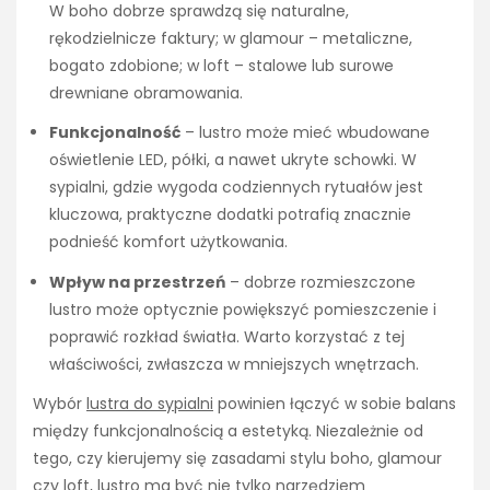
W boho dobrze sprawdzą się naturalne,
rękodzielnicze faktury; w glamour – metaliczne,
bogato zdobione; w loft – stalowe lub surowe
drewniane obramowania.
Funkcjonalność
– lustro może mieć wbudowane
oświetlenie LED, półki, a nawet ukryte schowki. W
sypialni, gdzie wygoda codziennych rytuałów jest
kluczowa, praktyczne dodatki potrafią znacznie
podnieść komfort użytkowania.
Wpływ na przestrzeń
– dobrze rozmieszczone
lustro może optycznie powiększyć pomieszczenie i
poprawić rozkład światła. Warto korzystać z tej
właściwości, zwłaszcza w mniejszych wnętrzach.
Wybór
lustra do sypialni
powinien łączyć w sobie balans
między funkcjonalnością a estetyką. Niezależnie od
tego, czy kierujemy się zasadami stylu boho, glamour
czy loft, lustro ma być nie tylko narzędziem