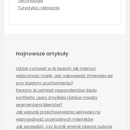
Technologia
Turystyka i rekreacja
Najnowsze artykuły
Udział cytowań w AI Search: jak mierzyć
widoczność marki, gdy odpowiedzi zmieniają się
przy każdym uruchomieniu?
Persony AI zamiast respondentów: kiedy
synthetic users zmyślają różnice między
segmentami klientów?
Jak warunki przechowywania wpływają na
wiarygodność przenośnych mierników
Jak sprawdzić, czy licznik energii zawyża zużycie