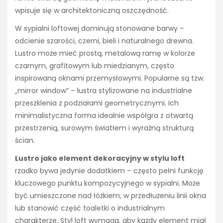
wpisuje się w architektoniczną oszczędność.
W sypialni loftowej dominują stonowane barwy –
odcienie szarości, czerni, bieli i naturalnego drewna.
Lustro może mieć prostą, metalową ramę w kolorze
czarnym, grafitowym lub miedzianym, często
inspirowaną oknami przemysłowymi. Popularne są tzw.
„mirror window” – lustra stylizowane na industrialne
przeszklenia z podziałami geometrycznymi. Ich
minimalistyczna forma idealnie współgra z otwartą
przestrzenią, surowym światłem i wyraźną strukturą
ścian.
Lustro jako element dekoracyjny w stylu loft
rzadko bywa jedynie dodatkiem – często pełni funkcję
kluczowego punktu kompozycyjnego w sypialni. Może
być umieszczone nad łóżkiem, w przedłużeniu linii okna
lub stanowić część toaletki o industrialnym
charakterze. Styl loft wymaga, aby każdy element miał