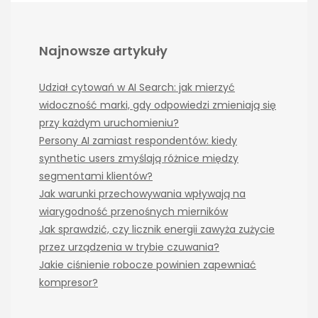
Najnowsze artykuły
Udział cytowań w AI Search: jak mierzyć
widoczność marki, gdy odpowiedzi zmieniają się
przy każdym uruchomieniu?
Persony AI zamiast respondentów: kiedy
synthetic users zmyślają różnice między
segmentami klientów?
Jak warunki przechowywania wpływają na
wiarygodność przenośnych mierników
Jak sprawdzić, czy licznik energii zawyża zużycie
przez urządzenia w trybie czuwania?
Jakie ciśnienie robocze powinien zapewniać
kompresor?