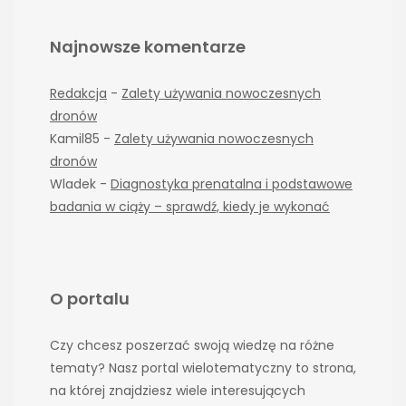
Najnowsze komentarze
Redakcja
-
Zalety używania nowoczesnych
dronów
Kamil85
-
Zalety używania nowoczesnych
dronów
Wladek
-
Diagnostyka prenatalna i podstawowe
badania w ciąży – sprawdź, kiedy je wykonać
O portalu
Czy chcesz poszerzać swoją wiedzę na różne
tematy? Nasz portal wielotematyczny to strona,
na której znajdziesz wiele interesujących