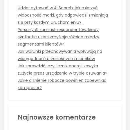
Udział cytowań w AI Search: jak mierzyć
widoczność marki, gdy odpowiedzi zmieniają
się przy każdym uruchomieniu?
Persony AI zamiast respondentów: kiedy
synthetic users zmyślają różnice między
segmentami klientów?
Jak warunki przechowywania wpływają na
wiarygodność przenośnych mierników
Jak sprawdzić, czy licznik energii zawyża
zużycie przez urządzenia w trybie czuwania?
Jakie ciśnienie robocze powinien zapewniać
kompresor?
Najnowsze komentarze