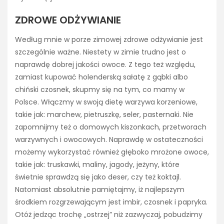
ZDROWE ODŻYWIANIE
Według mnie w porze zimowej zdrowe odżywianie jest
szczególnie ważne. Niestety w zimie trudno jest o
naprawdę dobrej jakości owoce. Z tego też względu,
zamiast kupować holenderską sałatę z gąbki albo
chiński czosnek, skupmy się na tym, co mamy w
Polsce. Włączmy w swoją dietę warzywa korzeniowe,
takie jak: marchew, pietruszkę, seler, pasternaki. Nie
zapomnijmy też o domowych kiszonkach, przetworach
warzywnych i owocowych. Naprawdę w ostateczności
możemy wykorzystać również głęboko mrożone owoce,
takie jak: truskawki, maliny, jagody, jeżyny, które
świetnie sprawdzą się jako deser, czy też koktajl.
Natomiast absolutnie pamiętajmy, iż najlepszym
środkiem rozgrzewającym jest imbir, czosnek i papryka.
Otóż jedząc trochę „ostrzej” niż zazwyczaj, pobudzimy