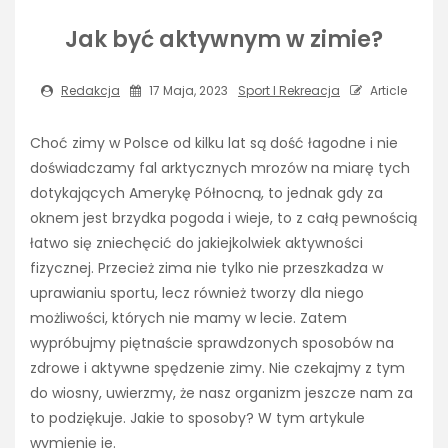
Jak być aktywnym w zimie?
Redakcja
17 Maja, 2023
Sport I Rekreacja
Article
Choć zimy w Polsce od kilku lat są dość łagodne i nie
doświadczamy fal arktycznych mrozów na miarę tych
dotykających Amerykę Północną, to jednak gdy za
oknem jest brzydka pogoda i wieje, to z całą pewnością
łatwo się zniechęcić do jakiejkolwiek aktywności
fizycznej. Przecież zima nie tylko nie przeszkadza w
uprawianiu sportu, lecz również tworzy dla niego
możliwości, których nie mamy w lecie. Zatem
wypróbujmy piętnaście sprawdzonych sposobów na
zdrowe i aktywne spędzenie zimy. Nie czekajmy z tym
do wiosny, uwierzmy, że nasz organizm jeszcze nam za
to podziękuje. Jakie to sposoby? W tym artykule
wymienię je.