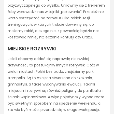
przyzwyczajonego do wysiłku. Umówmy się z trenerem,
żeby wprowadził nas w tajniki „pakowania”. Przecież nie
warto oszczędzać na zdrowiu! Kilka takich sesji
treningowych, w których trakcie dowiemy się, co
możemy robić, a czego nie, z pewnością będzie nas
kosztować mniej, niż leczenie kontuzji czy urazu.
MIEJSKIE ROZRYWKI
Jeżeli chcemy oddać się naprawdę niezwykłej
aktywności, to poszukajmy innych rozrywek. Otóż w
wielu miastach Polski bez trudu, znajdziemy parki
trampolin. Są to miejsca stworzone do skakania,
gimnastyki, a także wykonywania ewolucji. Takimi
miejscami rozrywki są również poligony do paintballu i
ścianki wspinaczkowe. A więc pojedynczy wypad może
być świetnym sposobem na spędzenie weekendu, a
kto wie być może, przerodzi się w długotrwałą pasję.