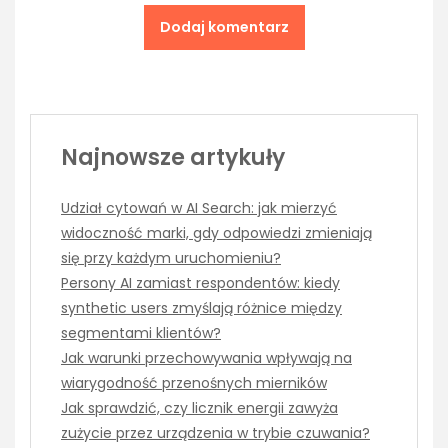
Najnowsze artykuły
Udział cytowań w AI Search: jak mierzyć
widoczność marki, gdy odpowiedzi zmieniają
się przy każdym uruchomieniu?
Persony AI zamiast respondentów: kiedy
synthetic users zmyślają różnice między
segmentami klientów?
Jak warunki przechowywania wpływają na
wiarygodność przenośnych mierników
Jak sprawdzić, czy licznik energii zawyża
zużycie przez urządzenia w trybie czuwania?