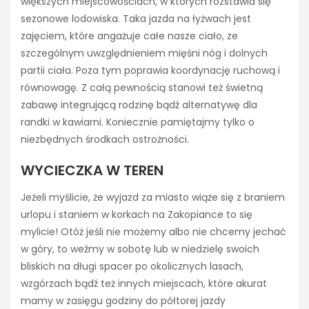
większych miejscowościach, w których rozstawia się
sezonowe lodowiska. Taka jazda na łyżwach jest
zajęciem, które angażuje całe nasze ciało, ze
szczególnym uwzględnieniem mięśni nóg i dolnych
partii ciała. Poza tym poprawia koordynację ruchową i
równowagę. Z całą pewnością stanowi też świetną
zabawę integrującą rodzinę bądź alternatywę dla
randki w kawiarni. Koniecznie pamiętajmy tylko o
niezbędnych środkach ostrożności.
WYCIECZKA W TEREN
Jeżeli myślicie, że wyjazd za miasto wiąże się z braniem
urlopu i staniem w korkach na Zakopiance to się
mylicie! Otóż jeśli nie możemy albo nie chcemy jechać
w góry, to weźmy w sobotę lub w niedzielę swoich
bliskich na długi spacer po okolicznych lasach,
wzgórzach bądź też innych miejscach, które akurat
mamy w zasięgu godziny do półtorej jazdy