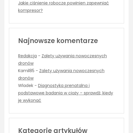
Jakie ciśnienie robocze powinien zapewniać
kompresor?
Najnowsze komentarze
Redakcja
-
Zalety używania nowoczesnych
dronów
Kamil85
-
Zalety używania nowoczesnych
dronów
Wladek
-
Diagnostyka prenatalna i
podstawowe badania w ciąży – sprawdź, kiedy
je wykonać
Kategorie artykułów