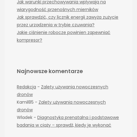
Jak warunki przechowywania wpływają na
wiarygodność przenośnych mierników
Jak sprawdzić, czy licznik energii zawyża zużycie
przez urządzenia w trybie czuwania?
Jakie ciśnienie robocze powinien zapewniać
kompresor?
Najnowsze komentarze
Redakcja
-
Zalety używania nowoczesnych
dronów
Kamil85
-
Zalety używania nowoczesnych
dronów
Wladek
-
Diagnostyka prenatalna i podstawowe
badania w ciąży – sprawdź, kiedy je wykonać