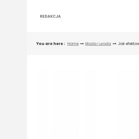
Skip
to
content
REDAKCJA
You are here :
Home
Moda i uroda
Jak efekto