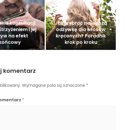
nie konsultacji
Jak wybrać najlepszą
trzyżeniem i jej
odżywkę dla włosów
yw na efekt
kręconych? Poradnik
końcowy
krok po kroku
j komentarz
ublikowany.
Wymagane pola są oznaczone
*
omentarz
*