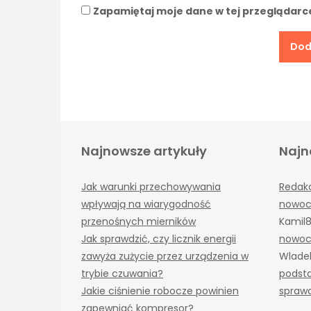
Zapamiętaj moje dane w tej przeglądarc
Najnowsze artykuły
Najn
Jak warunki przechowywania
Redak
wpływają na wiarygodność
nowoc
przenośnych mierników
Kamil
Jak sprawdzić, czy licznik energii
nowoc
zawyża zużycie przez urządzenia w
Wlade
trybie czuwania?
podst
Jakie ciśnienie robocze powinien
sprawd
zapewniać kompresor?