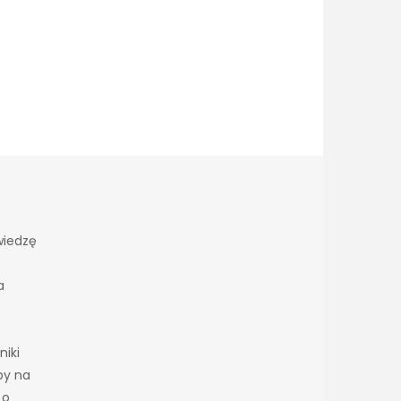
wiedzę
a
niki
by na
 o