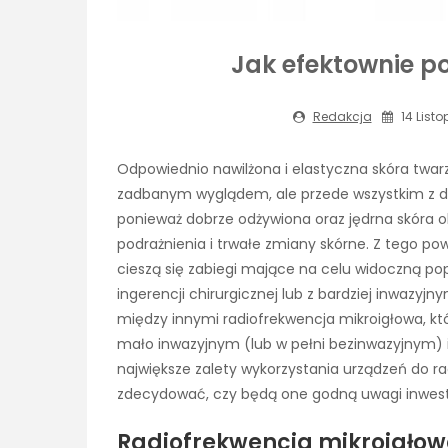
Jak efektownie p
Redakcja
14 List
Odpowiednio nawilżona i elastyczna skóra twarzy
zadbanym wyglądem, ale przede wszystkim z du
ponieważ dobrze odżywiona oraz jędrna skóra o
podrażnienia i trwałe zmiany skórne. Z tego p
cieszą się zabiegi mające na celu widoczną pop
ingerencji chirurgicznej lub z bardziej inwazy
między innymi radiofrekwencja mikroigłowa, kt
mało inwazyjnym (lub w pełni bezinwazyjnym) i
największe zalety wykorzystania urządzeń do ra
zdecydować, czy będą one godną uwagi inwest
Radiofrekwencja mikroigłow