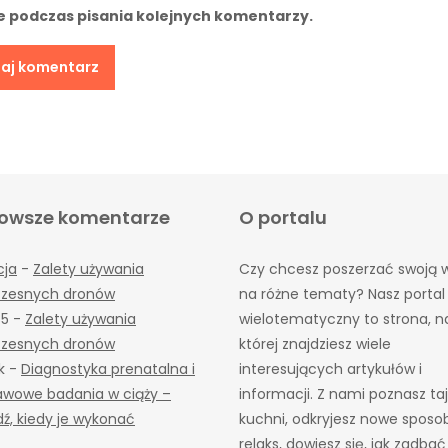
e podczas pisania kolejnych komentarzy.
owsze komentarze
O portalu
cja
-
Zalety używania
Czy chcesz poszerzać swoją 
zesnych dronów
na różne tematy? Nasz portal
85
-
Zalety używania
wielotematyczny to strona, n
zesnych dronów
której znajdziesz wiele
k
-
Diagnostyka prenatalna i
interesujących artykułów i
awowe badania w ciąży –
informacji. Z nami poznasz taj
ź, kiedy je wykonać
kuchni, odkryjesz nowe sposo
relaks, dowiesz się, jak zadbać