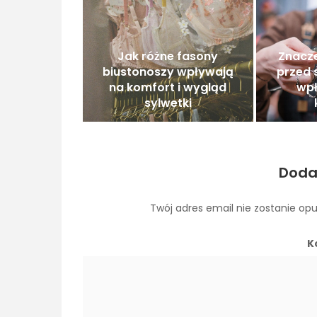
Jak różne fasony
Znacze
biustonoszy wpływają
przed s
na komfort i wygląd
wpł
sylwetki
Doda
Twój adres email nie zostanie op
K