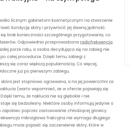
ozwoliło licznym gabinetom kosmetycznym na stworzenie
awić kondycję skóry i przywrócić jej dawną jędrność.
 się brak konieczności szczególnego przygotowania, co
 laserów. Odpowiednio przeprowadzona
radiofrekwencja
ej porze roku, a osoba decydująca się na zabieg nie
 po całej procedurze. Dzięki temu zabiegi z
eszą się coraz większą popularnością. Co więcej,
widoczne już po pierwszym zabiegu.
 skóra jest stopniowo ogrzewana, a na jej powierzchni za
akłucia (warto wspomnieć, że w ofercie pojawiają się
Dzięki temu, że nakłucia nie są głębokie i nie
 staje się bezbolesny. Niektóre osoby informują jedynie o
 zapobiec poprzez zastosowanie chłodzącej głowicy.
frekwencja mikroigłowa frakcyjna nie wymaga długiego
biegu może pojawić się zaczerwienie skóry, które w