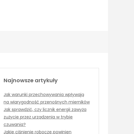
Najnowsze artykuły
Jak warunki przechowywania wpływają
na wiarygodność przenośnych mierników
Jak sprawdzić, czy licznik energii zawyża
zużycie przez urządzenia w trybie
czuwania?
Jakie ciśnienie robocze powinien