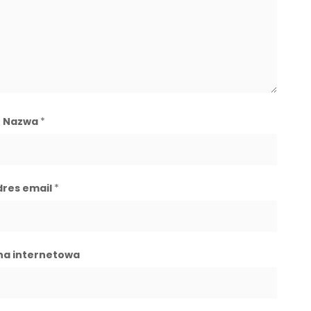
Nazwa
*
dres email
*
na internetowa