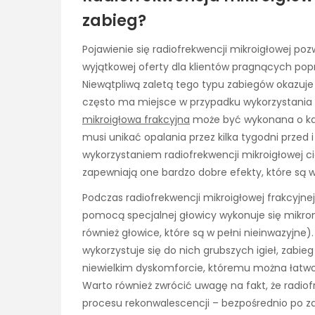
zabieg?
Pojawienie się radiofrekwencji mikroigłowej p
wyjątkowej oferty dla klientów pragnących popr
Niewątpliwą zaletą tego typu zabiegów okazuje
często ma miejsce w przypadku wykorzystania
mikroigłowa frakcyjna
może być wykonana o każd
musi unikać opalania przez kilka tygodni przed i
wykorzystaniem radiofrekwencji mikroigłowej ci
zapewniają one bardzo dobre efekty, które są 
Podczas radiofrekwencji mikroigłowej frakcyjnej
pomocą specjalnej głowicy wykonuje się mikron
również głowice, które są w pełni nieinwazyjne). 
wykorzystuje się do nich grubszych igieł, zabieg
niewielkim dyskomforcie, któremu można łatwo
Warto również zwrócić uwagę na fakt, że radio
procesu rekonwalescencji – bezpośrednio po za