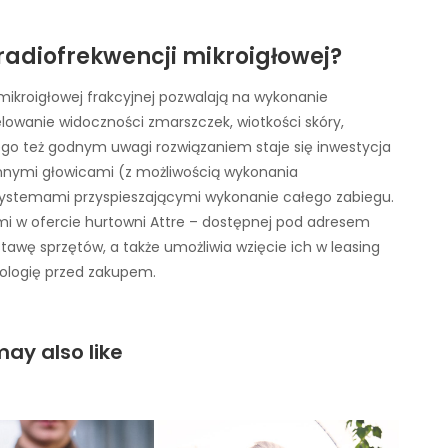
radiofrekwencji mikroigłowej?
 mikroigłowej frakcyjnej pozwalają na wykonanie
owanie widoczności zmarszczek, wiotkości skóry,
atego też godnym uwagi rozwiązaniem staje się inwestycja
nnymi głowicami (z możliwością wykonania
 systemami przyspieszającymi wykonanie całego zabiegu.
mi w ofercie hurtowni Attre – dostępnej pod adresem
awę sprzętów, a także umożliwia wzięcie ich w leasing
ologię przed zakupem.
ay also like