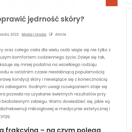
oprawić jędrność skóry?
opada, 2022
Moda I Uroda
Article
 oraz całego ciała dla wielu osób wiąże się nie tylko z
żym komfortem codziennego życia. Dzieje się tak,
kazuje się mniej podatna na wszelkiego rodzaju
owodu w ostatnim czasie niesłabnącą popularnością
rawę kondycji skóry i niewiążące się z koniecznością
jnymi zabiegami. Godnym uwagi rozwiązaniem staje się
óra pozwala na uzyskanie świetnych rezultatów przy
 bezbolesnym zabiegu. Warto dowiedzieć się, jakie są
diofrekwencji mikroigłowej w medycynie estetycznej i
ycją.
a frakcyjna – na czym polega