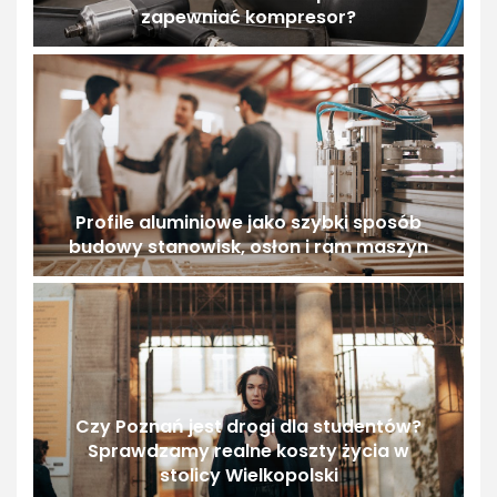
zapewniać kompresor?
Profile aluminiowe jako szybki sposób
budowy stanowisk, osłon i ram maszyn
Czy Poznań jest drogi dla studentów?
Sprawdzamy realne koszty życia w
stolicy Wielkopolski