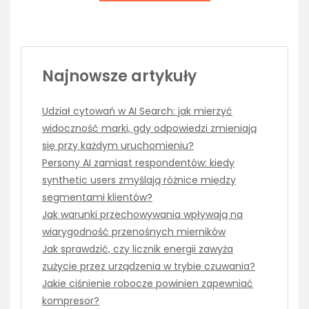
Najnowsze artykuły
Udział cytowań w AI Search: jak mierzyć
widoczność marki, gdy odpowiedzi zmieniają
się przy każdym uruchomieniu?
Persony AI zamiast respondentów: kiedy
synthetic users zmyślają różnice między
segmentami klientów?
Jak warunki przechowywania wpływają na
wiarygodność przenośnych mierników
Jak sprawdzić, czy licznik energii zawyża
zużycie przez urządzenia w trybie czuwania?
Jakie ciśnienie robocze powinien zapewniać
kompresor?