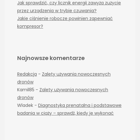
Jak sprawdzić, czy licznik energii zawyża zużycie
przez urządzenia w trybie czuwania?
Jakie ciśnienie robocze powinien zapewniać
kompresor?
Najnowsze komentarze
Redakcja
-
Zalety używania nowoczesnych
dronów
Kamil85
-
Zalety używania nowoczesnych
dronów
Wladek
-
Diagnostyka prenatalna i podstawowe
badania w ciąży – sprawdź, kiedy je wykonać