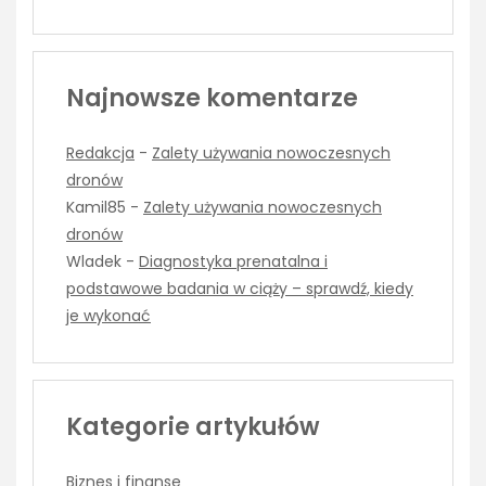
Najnowsze komentarze
Redakcja
-
Zalety używania nowoczesnych
dronów
Kamil85
-
Zalety używania nowoczesnych
dronów
Wladek
-
Diagnostyka prenatalna i
podstawowe badania w ciąży – sprawdź, kiedy
je wykonać
Kategorie artykułów
Biznes i finanse