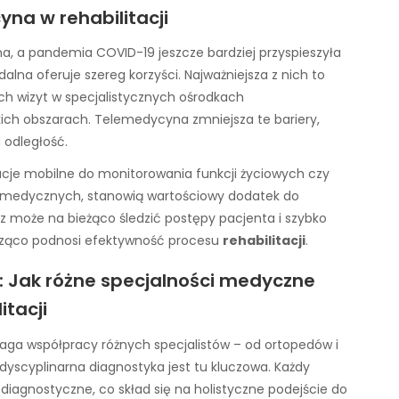
na w rehabilitacji
na, a pandemia COVID-19 jeszcze bardziej przyspieszyła
zdalna oferuje szereg korzyści. Najważniejsza z nich to
ch wizyt w specjalistycznych ośrodkach
skich obszarach. Telemedycyna zmniejsza te bariery,
 odległość.
kacje mobilne do monitorowania funkcji życiowych czy
 medycznych, stanowią wartościowy dodatek do
rz może na bieżąco śledzić postępy pacjenta i szybko
cząco podnosi efektywność procesu
rehabilitacji
.
: Jak różne specjalności medyczne
itacji
aga współpracy różnych specjalistów – od ortopedów i
dyscyplinarna diagnostyka jest tu kluczowa. Każdy
 diagnostyczne, co skład się na holistyczne podejście do