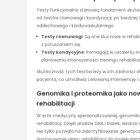
Testy funkcjonalne stanowią fundament skutec
od testów równowagi i koordynacji, po bardzi
oddechowego i kardiovaskularnego.
Testy równowagi
: Są one kluczowe w rehabi
z poruszaniem się.
Testy kondycyjne
: Pomagają w ustaleniu i
planowaniu intensywności treningu rehabilit
Skuteczność tych testów leży w ich zdolności 
pacjenta, co umożliwia celowaną interwencję 
Genomika i proteomika jako no
rehabilitacji
W erze medycyny spersonalizowanej, genomika 
rehabilitacji. Dzięki analizie DNA i białek, leka
nie tylko pozwala na zidentyfikowanie genetyc
dostosowanie planu rehabilitacji do molekul