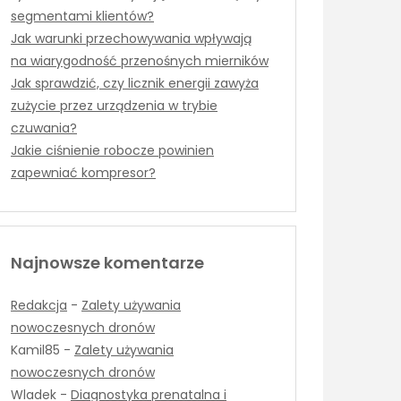
segmentami klientów?
Jak warunki przechowywania wpływają
na wiarygodność przenośnych mierników
Jak sprawdzić, czy licznik energii zawyża
zużycie przez urządzenia w trybie
czuwania?
Jakie ciśnienie robocze powinien
zapewniać kompresor?
Najnowsze komentarze
Redakcja
-
Zalety używania
nowoczesnych dronów
Kamil85
-
Zalety używania
nowoczesnych dronów
Wladek
-
Diagnostyka prenatalna i