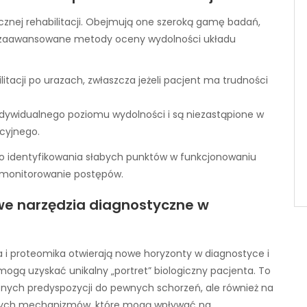
znej rehabilitacji. Obejmują one szeroką gamę badań,
ej zaawansowane metody oceny wydolności układu
litacji po urazach, zwłaszcza jeżeli pacjent ma trudności
ndywidualnego poziomu wydolności i są niezastąpione w
acyjnego.
do identyfikowania słabych punktów w funkcjonowaniu
i monitorowanie postępów.
we narzędzia diagnostyczne w
i proteomika otwierają nowe horyzonty w diagnostyce i
rze mogą uzyskać unikalny „portret” biologiczny pacjenta. To
znych predyspozycji do pewnych schorzeń, ale również na
arnych mechanizmów, które mogą wpływać na