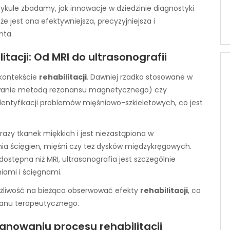
ykule zbadamy, jak innowacje w dziedzinie diagnostyki
 że jest ona efektywniejsza, precyzyjniejsza i
nta.
tacji: Od MRI do ultrasonografii
 kontekście
rehabilitacji
. Dawniej rzadko stosowane w
azowanie metodą rezonansu magnetycznego) czy
dentyfikacji problemów mięśniowo-szkieletowych, co jest
razy tkanek miękkich i jest niezastąpiona w
ia ścięgien, mięśni czy też dysków międzykręgowych.
 dostępna niż MRI, ultrasonografia jest szczególnie
ami i ścięgnami.
ożliwość na bieżąco obserwować efekty
rehabilitacji
, co
planu terapeutycznego.
anowaniu procesu rehabilitacji