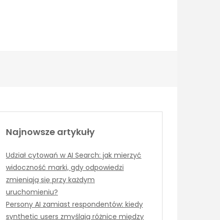
Najnowsze artykuły
Udział cytowań w AI Search: jak mierzyć
widoczność marki, gdy odpowiedzi
zmieniają się przy każdym
uruchomieniu?
Persony AI zamiast respondentów: kiedy
synthetic users zmyślają różnice między