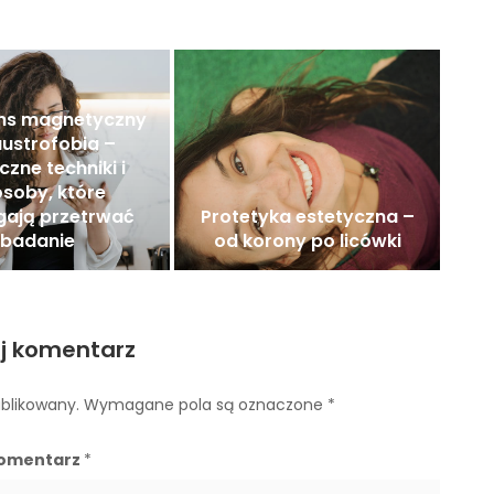
ns magnetyczny
austrofobia –
czne techniki i
soby, które
ają przetrwać
Protetyka estetyczna –
badanie
od korony po licówki
j komentarz
ublikowany.
Wymagane pola są oznaczone
*
omentarz
*