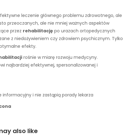
ko efektywne leczenie głównego problemu zdrowotnego, ale
zęsto przeoczanych, ale nie mniej ważnych aspektów
dzące przez
rehabilitację
po urazach ortopedycznych
zane z niedożywieniem czy zdrowiem psychicznym. Tylko
ptymalne efekty.
habilitacji
rośnie w miarę rozwoju medycyny.
 najbardziej efektywnej, spersonalizowanej i
 informacyjny i nie zastąpią porady lekarza
acona
ay also like