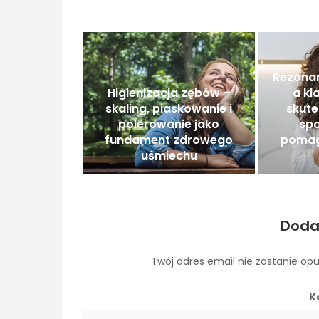
Rezona
Higienizacja zębów –
a kl
skaling, piaskowanie i
skute
polerowanie jako
spo
fundament zdrowego
pomag
uśmiechu
Doda
Twój adres email nie zostanie op
K