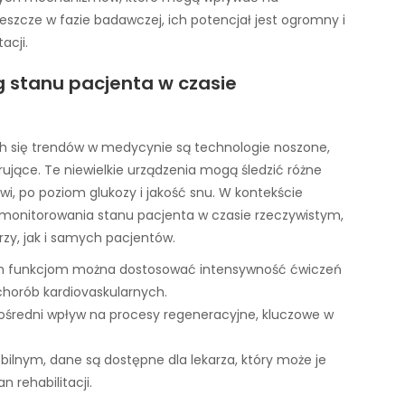
eszcze w fazie badawczej, ich potencjał jest ogromny i
acji.
g stanu pacjenta w czasie
ch się trendów w medycynie są technologie noszone,
orujące. Te niewielkie urządzenia mogą śledzić różne
rwi, po poziom glukozy i jakość snu. W kontekście
ć monitorowania stanu pacjenta w czasie rzeczywistym,
zy, jak i samych pacjentów.
tym funkcjom można dostosować intensywność ćwiczeń
chorób kardiovaskularnych.
ośredni wpływ na procesy regeneracyjne, kluczowe w
obilnym, dane są dostępne dla lekarza, który może je
 rehabilitacji.