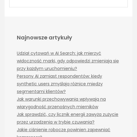
Najnowsze artykuły
Udział cytowań w AI Search: jak mierzyć
widoczność marki, gdy odpowiedzi zmieniają się
przy każdym uruchomieniu?
Persony AI zamiast respondentów: kiedy
synthetic users zmyślają różnice między
segmentami klientów?
Jak warunki przechowywania wpływają na
wiarygodność przenośnych mierników
Jak sprawdzić, czy licznik energii zawyża zużycie
przez urządzenia w trybie czuwania?
Jakie ciśnienie robocze powinien zapewniać