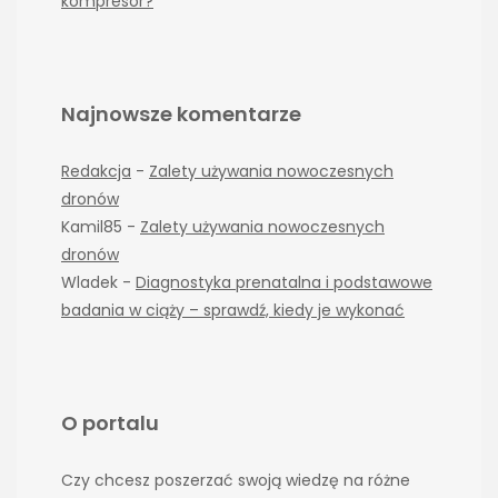
kompresor?
Najnowsze komentarze
Redakcja
-
Zalety używania nowoczesnych
dronów
Kamil85
-
Zalety używania nowoczesnych
dronów
Wladek
-
Diagnostyka prenatalna i podstawowe
badania w ciąży – sprawdź, kiedy je wykonać
O portalu
Czy chcesz poszerzać swoją wiedzę na różne