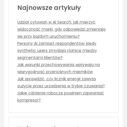
Najnowsze artykuły
Udział cytowań w AI Search: jak mierzyć
widoczność marki, gdy odpowiedzi zmieniają
się przy każdym uruchomieniu?
Persony AI zamiast respondentów: kiedy
synthetic users zmyślają różnice między
segmentami klientów?
Jak warunki przechowywania wpływają na
wiarygodność przenośnych mierników
Jak sprawdzić, czy licznik energii zawyża
zużycie przez urządzenia w trybie czuwania?
Jakie ciśnienie robocze powinien zapewniać
kompresor?