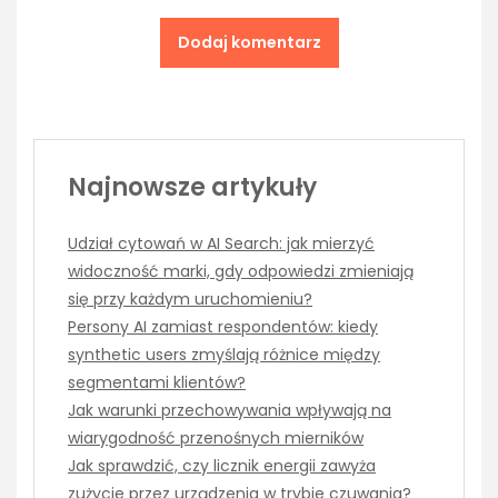
Najnowsze artykuły
Udział cytowań w AI Search: jak mierzyć
widoczność marki, gdy odpowiedzi zmieniają
się przy każdym uruchomieniu?
Persony AI zamiast respondentów: kiedy
synthetic users zmyślają różnice między
segmentami klientów?
Jak warunki przechowywania wpływają na
wiarygodność przenośnych mierników
Jak sprawdzić, czy licznik energii zawyża
zużycie przez urządzenia w trybie czuwania?