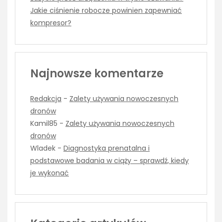
Jakie ciśnienie robocze powinien zapewniać
kompresor?
Najnowsze komentarze
Redakcja
-
Zalety używania nowoczesnych
dronów
Kamil85
-
Zalety używania nowoczesnych
dronów
Wladek
-
Diagnostyka prenatalna i
podstawowe badania w ciąży – sprawdź, kiedy
je wykonać