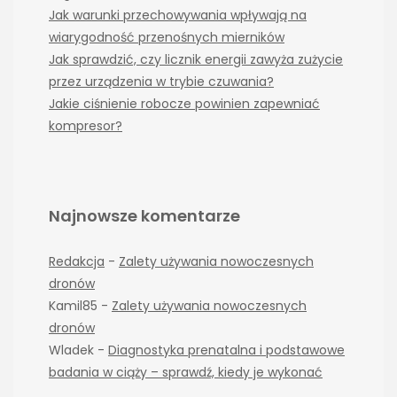
Jak warunki przechowywania wpływają na
wiarygodność przenośnych mierników
Jak sprawdzić, czy licznik energii zawyża zużycie
przez urządzenia w trybie czuwania?
Jakie ciśnienie robocze powinien zapewniać
kompresor?
Najnowsze komentarze
Redakcja
-
Zalety używania nowoczesnych
dronów
Kamil85
-
Zalety używania nowoczesnych
dronów
Wladek
-
Diagnostyka prenatalna i podstawowe
badania w ciąży – sprawdź, kiedy je wykonać