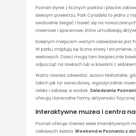
Poznań słynie z licznych parków i placów zaba
świeżym powietrzu. Park Cytadela to jedno z naj
swobodnie biegać i bawić się na nowoczesnych p
rowerowe i spacerowe, które umożliwiają aktyw
Kolejnym miejscem wartym odwiedzenia jest Pa
W parku znajdują się liczne stawy i strumienie
wiekowych. Dzieci mogą tam bezpiecznie bawić
odpocząć na ławkach lub w kawiarni z widokiem
Warto również odwiedzić Jezioro Maltańskie, gdz
takich jak tor saneczkowy, wypożyczalnie rower
relaks i zabawę w wodzie.
Zwiedzanie Poznani
oferują różnorodne formy aktywności fizycznej 
Interaktywne muzea i centra nau
Poznań oferuje również wiele interaktywnych mu
ciekawych świata.
Weekend w Poznaniu z dz