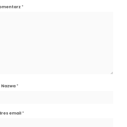
omentarz
*
Nazwa
*
dres email
*