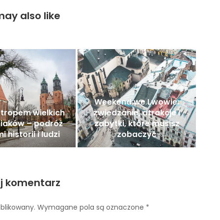
ay also like
Weekend we Lwowie:
tropem wielkich
zwiedzanie, atrakcje i
iaków – podróż
zabytki, które musisz
 historii i ludzi
zobaczyć
j komentarz
ublikowany.
Wymagane pola są oznaczone
*