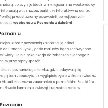
zesnością, co czyni je idealnym miejscem na weekendowy
 interesują was muzea, parki, czy interaktywne centra
e. Poniżej przedstawiamy przewodnik po najlepszych
 podczas
weekendu w Poznaniu z dziećmi
.
Poznaniu
ejsc, które z pewnością zainteresują dzieci.
 od Starego Rynku, gdzie maluchy będą zachwycone
ej wieży. To nie tylko okazja do zobaczenia jednego z
orii w przystępny sposób.
zanie poznańskiego zamku, gdzie odbywają się
 mogą tam zobaczyć, jak wyglądało życie w średniowieczu,
h historii. Nie można zapomnieć o poznańskim Zoo, które
 możliwość karmienia zwierząt i uczestniczenia w
 Poznaniu