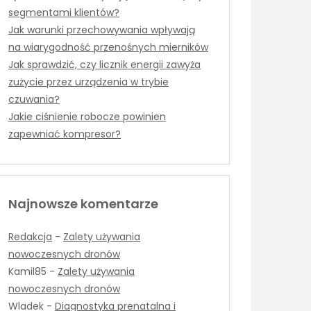
segmentami klientów?
Jak warunki przechowywania wpływają
na wiarygodność przenośnych mierników
Jak sprawdzić, czy licznik energii zawyża
zużycie przez urządzenia w trybie
czuwania?
Jakie ciśnienie robocze powinien
zapewniać kompresor?
Najnowsze komentarze
Redakcja
-
Zalety używania
nowoczesnych dronów
Kamil85
-
Zalety używania
nowoczesnych dronów
Wladek
-
Diagnostyka prenatalna i