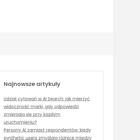
Najnowsze artykuły
Udział cytowań w AI Search: jak mierzyć
widoczność marki, gdy odpowiedzi
zmieniają się przy każdym
uruchomieniu?
Persony AI zamiast respondentów: kiedy
synthetic users zmyślają różnice między