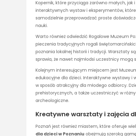
Kopernik, które przyciąga zarówno małych, jak
interaktywnych wystaw i eksperymentów, które
samodzielnie przeprowadzać proste doświadczenia
nauki.
Warto również odwiedzić Rogalowe Muzeum Poz
pieczenia tradycyjnych rogali świętomarcińskich
poznania lokalnej historii i tradycji. Warsztat
sprawia, że nawet najmłodsi uczestnicy mogą 
Kolejnym interesującym miejscem jest Muzeum 
edukacyjne dla dzieci. Interaktywne wystawy i 
w sposób atrakcyjny dla młodego odbiorcy. Dzi
prehistorycznych, a także uczestniczyć w różny
archeologiczne.
Kreatywne warsztaty i zajęcia 
Poznań jest również miastem, które oferuje wie
dla dzieci w Poznaniu
obejmują szeroką gamę a