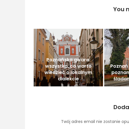
You m
Poznańska gwara:
wszystko, co warto
Poznań 
wiedzieć o lokalnym
poznan
dialekcie
śladami
Doda
Twój adres email nie zostanie op