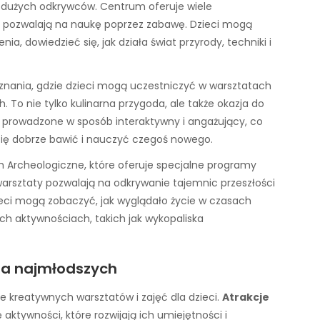
 i dużych odkrywców. Centrum oferuje wiele
 pozwalają na naukę poprzez zabawę. Dzieci mogą
, dowiedzieć się, jak działa świat przyrody, techniki i
nania, gdzie dzieci mogą uczestniczyć w warsztatach
. To nie tylko kulinarna przygoda, ale także okazja do
y są prowadzone w sposób interaktywny i angażujący, co
się dobrze bawić i nauczyć czegoś nowego.
Archeologiczne, które oferuje specjalne programy
warsztaty pozwalają na odkrywanie tajemnic przeszłości
eci mogą zobaczyć, jak wyglądało życie w czasach
ch aktywnościach, takich jak wykopaliska
dla najmłodszych
le kreatywnych warsztatów i zajęć dla dzieci.
Atrakcje
ktywności, które rozwijają ich umiejętności i