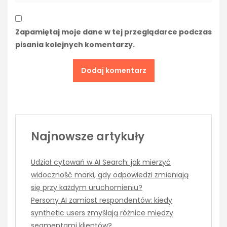
Zapamiętaj moje dane w tej przeglądarce podczas
pisania kolejnych komentarzy.
Najnowsze artykuły
Udział cytowań w AI Search: jak mierzyć
widoczność marki, gdy odpowiedzi zmieniają
się przy każdym uruchomieniu?
Persony AI zamiast respondentów: kiedy
synthetic users zmyślają różnice między
segmentami klientów?