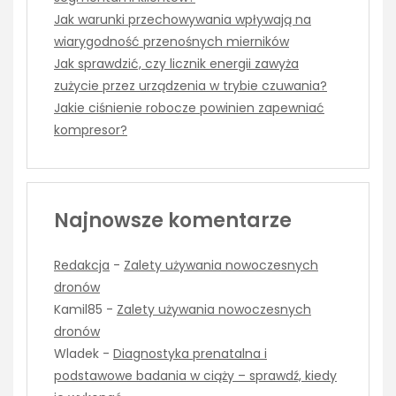
Jak warunki przechowywania wpływają na
wiarygodność przenośnych mierników
Jak sprawdzić, czy licznik energii zawyża
zużycie przez urządzenia w trybie czuwania?
Jakie ciśnienie robocze powinien zapewniać
kompresor?
Najnowsze komentarze
Redakcja
-
Zalety używania nowoczesnych
dronów
Kamil85
-
Zalety używania nowoczesnych
dronów
Wladek
-
Diagnostyka prenatalna i
podstawowe badania w ciąży – sprawdź, kiedy