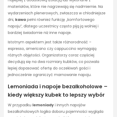
najlepiej z dodatkową izolacją lub wykonane z
materiałów, które nie nagrzewają się nadmiernie. Na
wydarzeniach plenerowych, zwłaszcza w chłodniejsze
dni,
kawa
pełni również funkcję „komfortowego
napoju”, dlatego uczestnicy często piją ją wolniej i
bardziej świadomie niż inne napoje.
Istotnym aspektem jest także różnorodność –
espresso, americano czy cappuccino wymagają
różnych objętości. Organizatorzy coraz częściej
decydują się na dwa rozmiary kubków, co pozwala
lepiej dopasować ofertę do oczekiwań gości i
jednocześnie ograniczyć marnowanie napoju.
Lemoniada i napoje bezalkoholowe –
kiedy większy kubek to lepszy wybór
W przypadku
lemoniady
i innych napojów
bezalkoholowych logika doboru pojemności wygląda