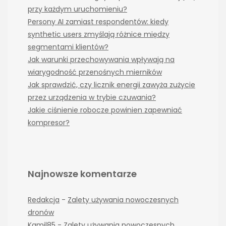
przy każdym uruchomieniu?
Persony AI zamiast respondentów: kiedy
synthetic users zmyślają różnice między
segmentami klientów?
Jak warunki przechowywania wpływają na
wiarygodność przenośnych mierników
Jak sprawdzić, czy licznik energii zawyża zużycie
przez urządzenia w trybie czuwania?
Jakie ciśnienie robocze powinien zapewniać
kompresor?
Najnowsze komentarze
Redakcja
-
Zalety używania nowoczesnych
dronów
Kamil85
-
Zalety używania nowoczesnych