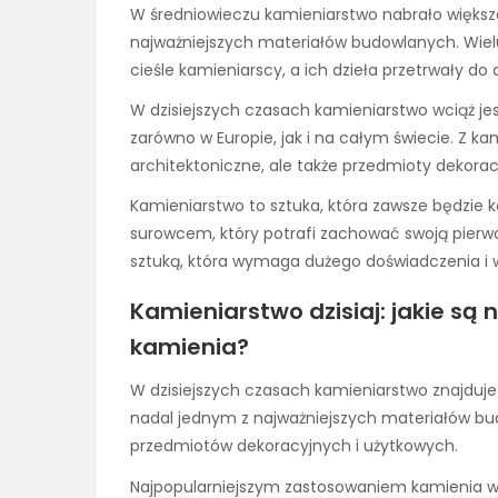
W średniowieczu kamieniarstwo nabrało większej
najważniejszych materiałów budowlanych. Wielu
cieśle kamieniarscy, a ich dzieła przetrwały do 
W dzisiejszych czasach kamieniarstwo wciąż je
zarówno w Europie, jak i na całym świecie. Z ka
architektoniczne, ale także przedmioty dekoracy
Kamieniarstwo to sztuka, która zawsze będzie ko
surowcem, który potrafi zachować swoją pierwo
sztuką, która wymaga dużego doświadczenia i 
Kamieniarstwo dzisiaj: jakie są
kamienia?
W dzisiejszych czasach kamieniarstwo znajduje
nadal jednym z najważniejszych materiałów bud
przedmiotów dekoracyjnych i użytkowych.
Najpopularniejszym zastosowaniem kamienia w 