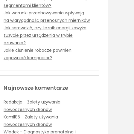
segmentami klientów?
Jak warunki przechowywania wpływają
na wiarygodność przenośnych mierników
Jak sprawdzić, czy licznik energii zawyża
zużycie przez urządzenia w trybie
czuwania?
Jakie ciśnienie robocze powinien
zapewniać kompresor?
Najnowsze komentarze
Redakcja
-
Zalety używania
nowoczesnych dronów
Kamil85
-
Zalety używania
nowoczesnych dronów
Wladek
-
Diagnostyka prenatalna i