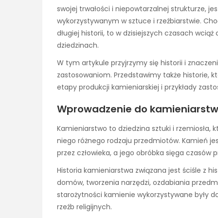
swojej trwałości i niepowtarzalnej strukturze,
wykorzystywanym w sztuce i rzeźbiarstwie. Cho
długiej historii, to w dzisiejszych czasach wcią
dziedzinach.
W tym artykule przyjrzymy się historii i znacze
zastosowaniom. Przedstawimy także historie, kt
etapy produkcji kamieniarskiej i przykłady zast
Wprowadzenie do kamieniarstwa: 
Kamieniarstwo to dziedzina sztuki i rzemiosła,
niego różnego rodzaju przedmiotów. Kamień je
przez człowieka, a jego obróbka sięga czasów p
Historia kamieniarstwa związana jest ściśle z h
domów, tworzenia narzędzi, ozdabiania przedmiot
starożytności kamienie wykorzystywane były d
rzeźb religijnych.