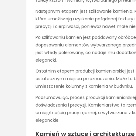
zależy kształt i wymiary wytwarzanego przedmi
Następnym etapem jest szlifowanie kamienia. 
które umożliwiają uzyskanie pożądanej faktury 
precyzji i cierpliwości, ponieważ nawet małe 
Po szlifowaniu kamień jest poddawany obróbc
dopasowaniu elementów wytwarzanego przedmi
jest wtedy polerowany, co nadaje mu dodatkoweg
elegancki.
Ostatnim etapem produkcji kamieniarskiej jest
ostatecznym miejscu przeznaczenia. Może to b
umieszczenie kolumny z kamienia w budynku.
Podsumowując, proces produkcji kamieniarskiej
doświadczenia i precyzji. Kamieniarstwo to rze
umiejętnością pracy ręcznej, a wytwarzane z kam
eleganckie.
Kamień w sztuce i architekturze