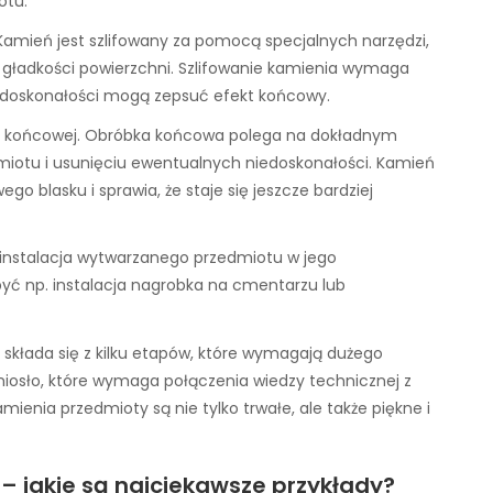
otu.
Kamień jest szlifowany za pomocą specjalnych narzędzi,
i gładkości powierzchni. Szlifowanie kamienia wymaga
niedoskonałości mogą zepsuć efekt końcowy.
e końcowej. Obróbka końcowa polega na dokładnym
otu i usunięciu ewentualnych niedoskonałości. Kamień
o blasku i sprawia, że staje się jeszcze bardziej
 instalacja wytwarzanego przedmiotu w jego
yć np. instalacja nagrobka na cmentarzu lub
 składa się z kilku etapów, które wymagają dużego
miosło, które wymaga połączenia wiedzy technicznej z
ienia przedmioty są nie tylko trwałe, ale także piękne i
 – jakie są najciekawsze przykłady?