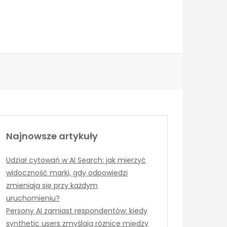
Najnowsze artykuły
Udział cytowań w AI Search: jak mierzyć
widoczność marki, gdy odpowiedzi
zmieniają się przy każdym
uruchomieniu?
Persony AI zamiast respondentów: kiedy
synthetic users zmyślają różnice między