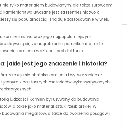
 jest nie tylko materiałem budowlanym, ale także surowcem
ć kamieniarstwo uważane jest za rzemieślnictwo o
ż cieszy się popularnością i znajduje zastosowanie w wielu
niu kamieniarstwa oraz jego najpopularniejszym
óre skrywają się za nagrobkami i pomnikami, a także
osowania kamienia w sztuce i architekturze.
jakie jest jego znaczenie i historia?
 która zajmuje się obróbką kamienia i wytwarzaniem z
st jednym z najstarszych materiałów wykorzystywanych
rehistorycznych.
istorią ludzkości. Kamień był używany do budowania
ów, a także jako materiał sztuki rzeźbiarskiej. W
o budowania megalitów, a także do tworzenia posągów i