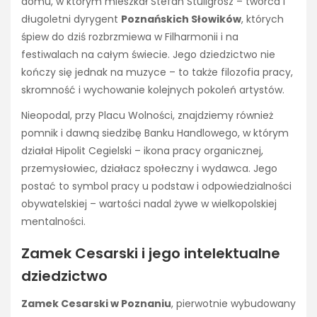
domu, w którym mieszkał Stefan Stuligrosz – twórca i
długoletni dyrygent
Poznańskich Słowików
, których
śpiew do dziś rozbrzmiewa w Filharmonii i na
festiwalach na całym świecie. Jego dziedzictwo nie
kończy się jednak na muzyce – to także filozofia pracy,
skromność i wychowanie kolejnych pokoleń artystów.
Nieopodal, przy Placu Wolności, znajdziemy również
pomnik i dawną siedzibę Banku Handlowego, w którym
działał Hipolit Cegielski – ikona pracy organicznej,
przemysłowiec, działacz społeczny i wydawca. Jego
postać to symbol pracy u podstaw i odpowiedzialności
obywatelskiej – wartości nadal żywe w wielkopolskiej
mentalności.
Zamek Cesarski i jego intelektualne
dziedzictwo
Zamek Cesarski w Poznaniu
, pierwotnie wybudowany