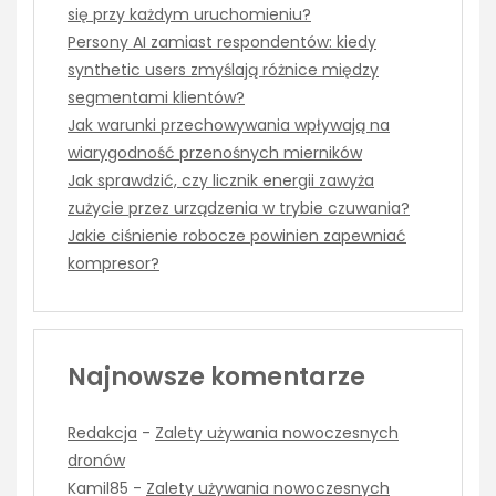
się przy każdym uruchomieniu?
Persony AI zamiast respondentów: kiedy
synthetic users zmyślają różnice między
segmentami klientów?
Jak warunki przechowywania wpływają na
wiarygodność przenośnych mierników
Jak sprawdzić, czy licznik energii zawyża
zużycie przez urządzenia w trybie czuwania?
Jakie ciśnienie robocze powinien zapewniać
kompresor?
Najnowsze komentarze
Redakcja
-
Zalety używania nowoczesnych
dronów
Kamil85
-
Zalety używania nowoczesnych