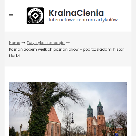
Skip
to
content
Home
Turystyka i rekreacja
Poznań tropem wielkich poznaniaków – podróż śladami historii
i ludzi