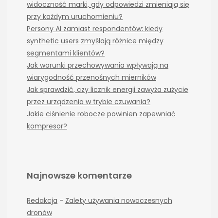
widoczność marki, gdy odpowiedzi zmieniają się
przy każdym uruchomieniu?
Persony AI zamiast respondentów: kiedy
synthetic users zmyślają różnice między
segmentami klientów?
Jak warunki przechowywania wpływają na
wiarygodność przenośnych mierników
Jak sprawdzić, czy licznik energii zawyża zużycie
przez urządzenia w trybie czuwania?
Jakie ciśnienie robocze powinien zapewniać
kompresor?
Najnowsze komentarze
Redakcja
-
Zalety używania nowoczesnych
dronów