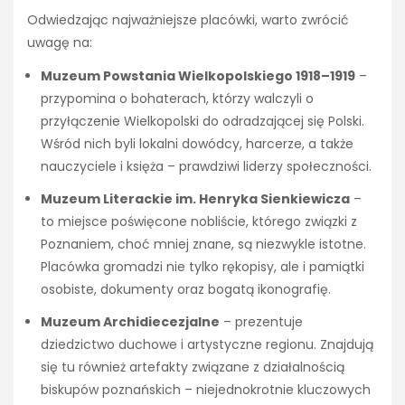
Odwiedzając najważniejsze placówki, warto zwrócić
uwagę na:
Muzeum Powstania Wielkopolskiego 1918–1919
–
przypomina o bohaterach, którzy walczyli o
przyłączenie Wielkopolski do odradzającej się Polski.
Wśród nich byli lokalni dowódcy, harcerze, a także
nauczyciele i księża – prawdziwi liderzy społeczności.
Muzeum Literackie im. Henryka Sienkiewicza
–
to miejsce poświęcone nobliście, którego związki z
Poznaniem, choć mniej znane, są niezwykle istotne.
Placówka gromadzi nie tylko rękopisy, ale i pamiątki
osobiste, dokumenty oraz bogatą ikonografię.
Muzeum Archidiecezjalne
– prezentuje
dziedzictwo duchowe i artystyczne regionu. Znajdują
się tu również artefakty związane z działalnością
biskupów poznańskich – niejednokrotnie kluczowych