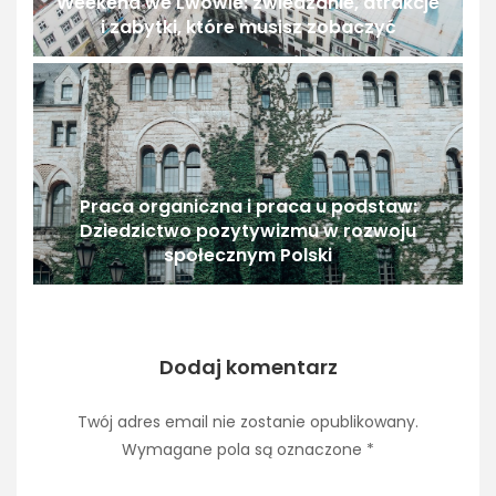
Weekend we Lwowie: zwiedzanie, atrakcje
i zabytki, które musisz zobaczyć
Praca organiczna i praca u podstaw:
Dziedzictwo pozytywizmu w rozwoju
społecznym Polski
Dodaj komentarz
Twój adres email nie zostanie opublikowany.
Wymagane pola są oznaczone
*