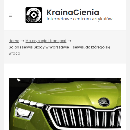
Skip
to
content
Home
Motoryzacja i transport
Salon i serwis Skody w Warszawie – serwis, do którego się
wraca