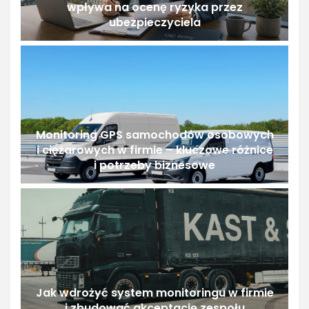
wpływa na ocenę ryzyka przez
ubezpieczyciela
Monitoring GPS samochodów osobowych
i ciężarowych w firmie – kluczowe różnice
i potrzeby biznesowe
Jak wdrożyć system monitoringu w firmie
i zbudować akceptację zespołu