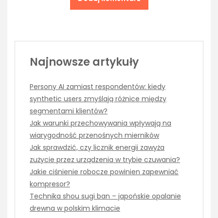
Najnowsze artykuły
Persony AI zamiast respondentów: kiedy
synthetic users zmyślają różnice między
segmentami klientów?
Jak warunki przechowywania wpływają na
wiarygodność przenośnych mierników
Jak sprawdzić, czy licznik energii zawyża
zużycie przez urządzenia w trybie czuwania?
Jakie ciśnienie robocze powinien zapewniać
kompresor?
Technika shou sugi ban – japońskie opalanie
drewna w polskim klimacie