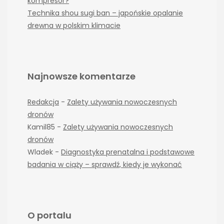
kompresor?
Technika shou sugi ban – japońskie opalanie
drewna w polskim klimacie
Najnowsze komentarze
Redakcja
-
Zalety używania nowoczesnych
dronów
Kamil85
-
Zalety używania nowoczesnych
dronów
Wladek
-
Diagnostyka prenatalna i podstawowe
badania w ciąży – sprawdź, kiedy je wykonać
O portalu