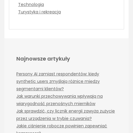
Technologia
Turystyka i rekreacja
Najnowsze artykuły
Persony AI zamiast respondentów: kiedy
synthetic users zmyślają różnice między
segmentami klientów?
Jak warunki przechowywania wpływają na
wiarygodność przenośnych mierników
Jak sprawdzić, czy licznik energii zawyża zużycie
przez urządzenia w trybie czuwania?
Jakie ciśnienie robocze powinien zapewniać